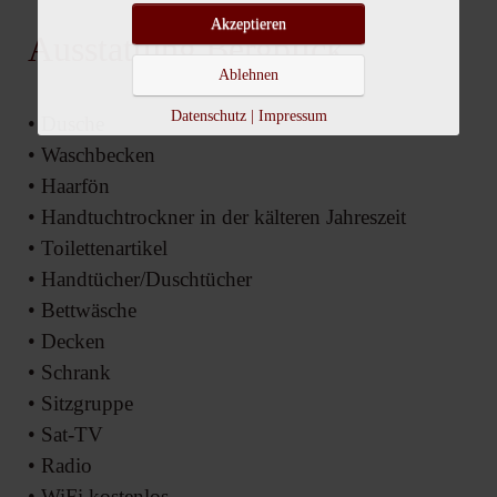
Akzeptieren
Ausstattung Bergblick
Ablehnen
Datenschutz
|
Impressum
• Dusche
• Waschbecken
• Haarfön
• Handtuchtrockner in der kälteren Jahreszeit
• Toilettenartikel
• Handtücher/Duschtücher
• Bettwäsche
• Decken
• Schrank
• Sitzgruppe
• Sat-TV
• Radio
• WiFi kostenlos